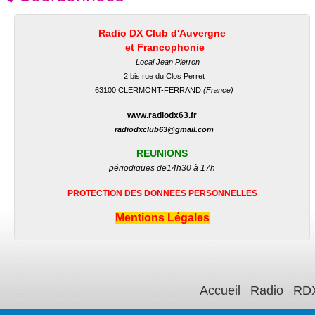
Radio DX Club d'Auvergne
et Francophonie
Local Jean Pierron
2 bis rue du Clos Perret
63100 CLERMONT-FERRAND
(France)
www.radiodx63.fr
radiodxclub63@gmail.com
REUNIONS
périodiques de
14h30 à 17h
PROTECTION DES DONNEES PERSONNELLES
Mentions Légales
Menu principal
Accueil
Radio
RDX