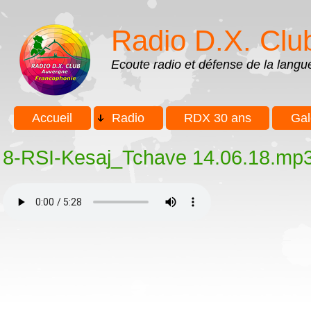
Aller au contenu principal
Skip to search
Radio D.X. Clu
Ecoute radio et défense de la lang
Menu principal
Accueil
Radio
RDX 30 ans
Gal
8-RSI-Kesaj_Tchave 14.06.18.mp