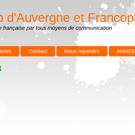
b d'Auvergne et Francop
ue française par tous moyens de communication
eries
Contact
Nous rejoindre
ANNEE
3