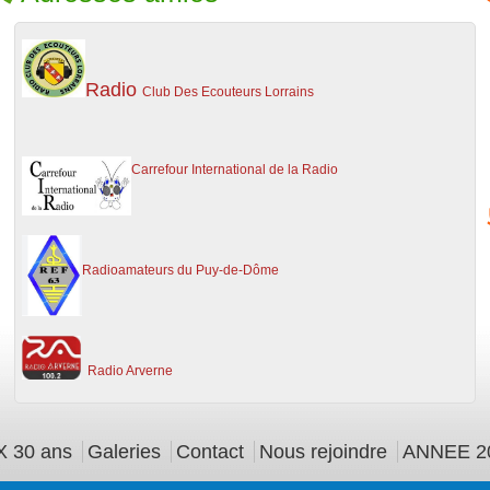
Radio
Club Des Ecouteurs Lorrains
C
arrefour International de la Radio
Radioamateurs du Puy-de-Dôme
Ra
dio Arverne
 30 ans
Galeries
Contact
Nous rejoindre
ANNEE 2