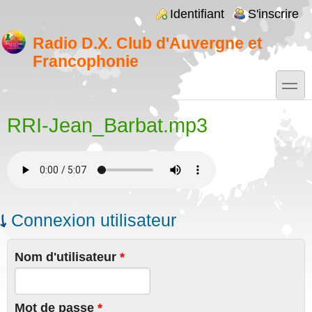
Aller au contenu principal
Skip to search
Login links
Identifiant
S'inscrire
Radio D.X. Club d'Auvergne et
Francophonie
toggle
RRI-Jean_Barbat.mp3
Connexion utilisateur
Nom d'utilisateur
*
Mot de passe
*