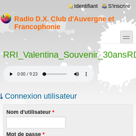
Aller au contenu principal
Skip to search
Login links
Identifiant
S'inscrire
Radio D.X. Club d'Auvergne et
Francophonie
toggle
RRI_Valentina_Souvenir_30ansR
Connexion utilisateur
Nom d'utilisateur
*
Mot de passe
*