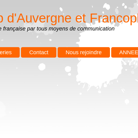
b d'Auvergne et Francop
ue française par tous moyens de communication
eries
Contact
Nous rejoindre
ANNEE