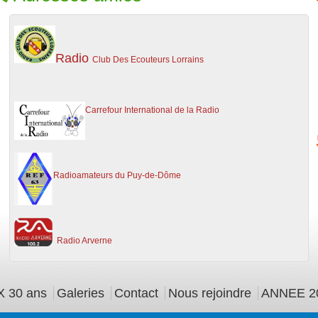
Radio
Club Des Ecouteurs Lorrains
C
arrefour International de la Radio
Radioamateurs du Puy-de-Dôme
Ra
dio Arverne
 30 ans
Galeries
Contact
Nous rejoindre
ANNEE 2