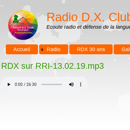
Aller au contenu principal
Skip to search
Radio D.X. Clu
Ecoute radio et défense de la lang
Menu principal
Accueil
Radio
RDX 30 ans
Gal
RDX sur RRI-13.02.19.mp3