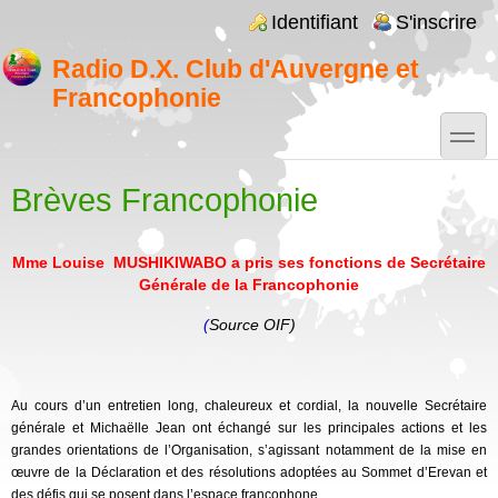
Aller au contenu principal
Skip to search
Login links
Identifiant
S'inscrire
Radio D.X. Club d'Auvergne et
Francophonie
toggle
Brèves Francophonie
Mme Louise MUSHIKIWABO a pris ses fonctions de Secrétaire
Générale de la Francophonie
(
Source OIF)
A
u cours d’un entretien long, chaleureux et cordial, la nouvelle Secrétaire
générale et Michaëlle Jean ont échangé sur les principales actions et les
grandes orientations de l’Organisation, s’agissant notamment de la mise en
œuvre de la Déclaration et des résolutions adoptées au Sommet d’Erevan et
des défis qui se posent dans l’espace francophone.