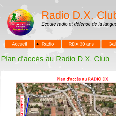
Aller au contenu principal
Skip to search
Radio D.X. Clu
Ecoute radio et défense de la lang
Menu principal
Accueil
Radio
RDX 30 ans
Gal
Plan d'accès au Radio D.X. Club