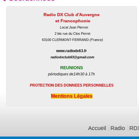
Radio DX Club d'Auvergne
et Francophonie
Local Jean Pierron
2 bis rue du Clos Perret
63100 CLERMONT-FERRAND
(France)
www.radiodx63.fr
radiodxclub63@gmail.com
REUNIONS
périodiques de
14h30 à 17h
PROTECTION DES DONNEES PERSONNELLES
Mentions Légales
Menu principal
Accueil
Radio
RDX