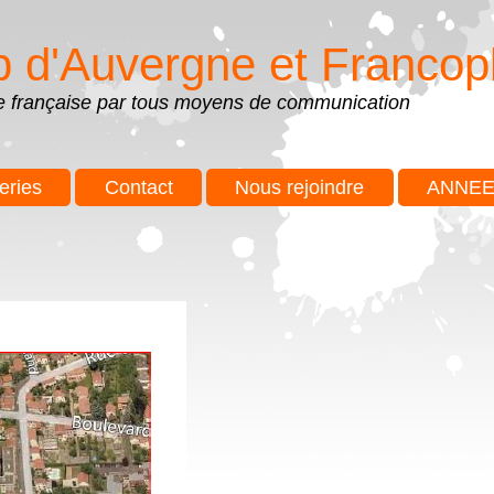
b d'Auvergne et Francop
ue française par tous moyens de communication
eries
Contact
Nous rejoindre
ANNEE