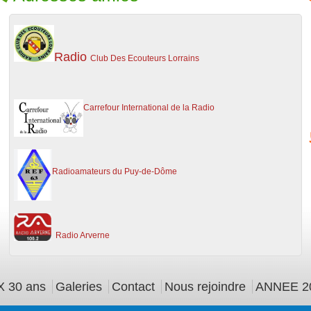
Radio
Club Des Ecouteurs Lorrains
C
arrefour International de la Radio
Radioamateurs du Puy-de-Dôme
Ra
dio Arverne
 30 ans
Galeries
Contact
Nous rejoindre
ANNEE 2